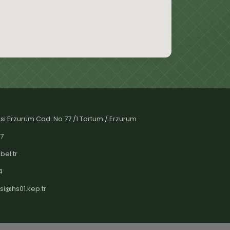
si Erzurum Cad. No 77 /1 Tortum / Erzurum
07
bel.tr
4
si@hs01.kep.tr