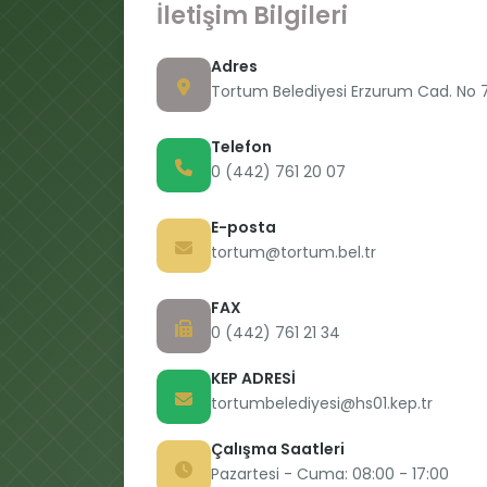
İletişim Bilgileri
Adres
Tortum Belediyesi Erzurum Cad. No 
Telefon
0 (442) 761 20 07
E-posta
tortum@tortum.bel.tr
FAX
0 (442) 761 21 34
KEP ADRESİ
tortumbelediyesi@hs01.kep.tr
Çalışma Saatleri
Pazartesi - Cuma: 08:00 - 17:00